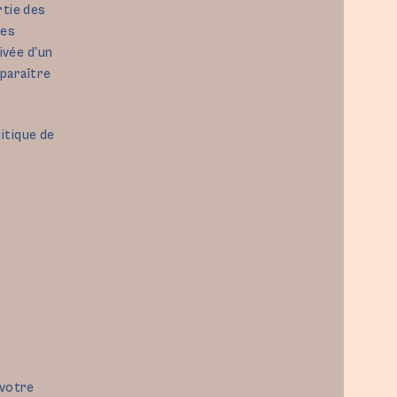
rtie des
ses
rivée d'un
pparaître
itique de
 votre