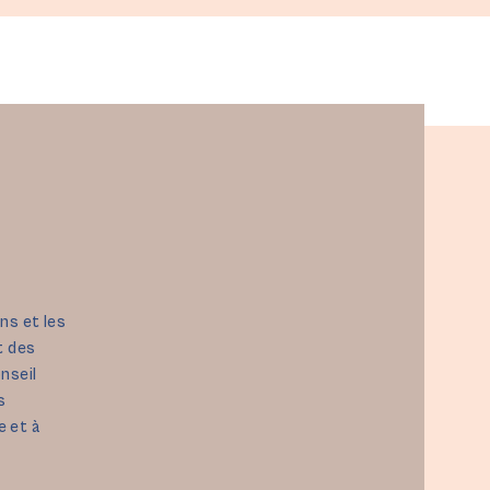
opédagogie ?
Tarifs
Contact
ns et les
t des
nseil
s
 et à