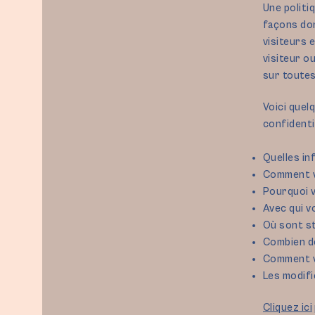
Une politi
façons don
visiteurs e
visiteur ou
sur toutes
Voici quel
confidentia
Quelles in
Comment vo
Pourquoi v
Avec qui v
Où sont s
Combien d
Comment v
Les modifi
Cliquez ici