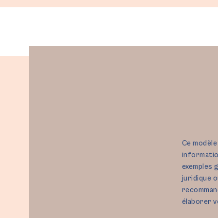
Ce modèle 
informatio
exemples g
juridique 
recommando
élaborer v